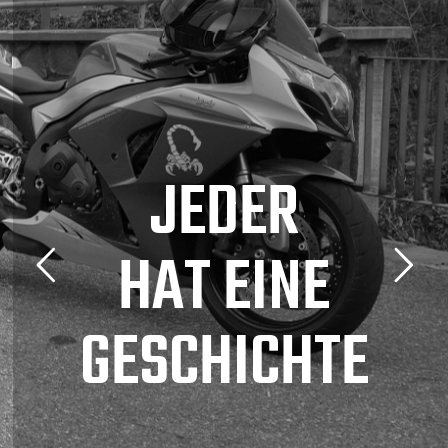
J
E
D
E
R
H
A
T
E
I
N
E
G
E
S
C
H
I
C
H
T
E