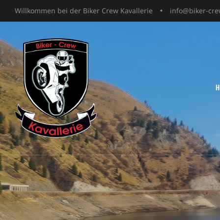
Willkommen bei der Biker Crew Kavallerie
info@
biker-cre
H