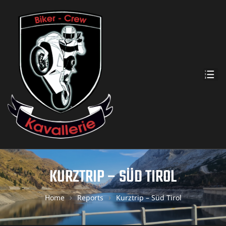
KURZTRIP – SÜD TIROL
Home
Reports
Kurztrip – Süd Tirol